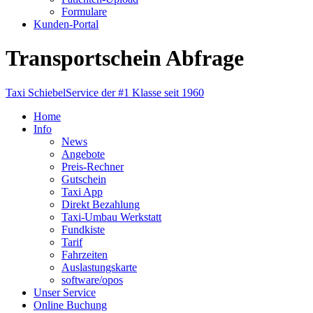
Formulare
Kunden-Portal
Transportschein Abfrage
Taxi Schiebel
Service der #1 Klasse seit 1960
Home
Info
News
Angebote
Preis-Rechner
Gutschein
Taxi App
Direkt Bezahlung
Taxi-Umbau Werkstatt
Fundkiste
Tarif
Fahrzeiten
Auslastungskarte
software/opos
Unser Service
Online Buchung