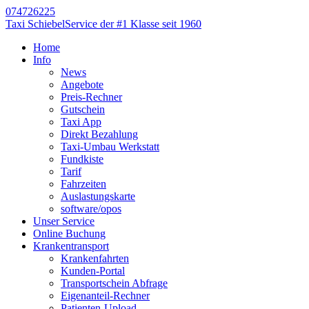
074726225
Taxi Schiebel
Service der #1 Klasse seit 1960
Home
Info
News
Angebote
Preis-Rechner
Gutschein
Taxi App
Direkt Bezahlung
Taxi-Umbau Werkstatt
Fundkiste
Tarif
Fahrzeiten
Auslastungskarte
software/opos
Unser Service
Online Buchung
Krankentransport
Krankenfahrten
Kunden-Portal
Transportschein Abfrage
Eigenanteil-Rechner
Patienten-Upload