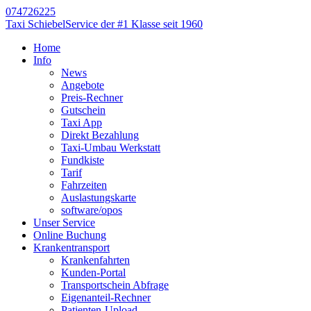
074726225
Taxi Schiebel
Service der #1 Klasse seit 1960
Home
Info
News
Angebote
Preis-Rechner
Gutschein
Taxi App
Direkt Bezahlung
Taxi-Umbau Werkstatt
Fundkiste
Tarif
Fahrzeiten
Auslastungskarte
software/opos
Unser Service
Online Buchung
Krankentransport
Krankenfahrten
Kunden-Portal
Transportschein Abfrage
Eigenanteil-Rechner
Patienten-Upload